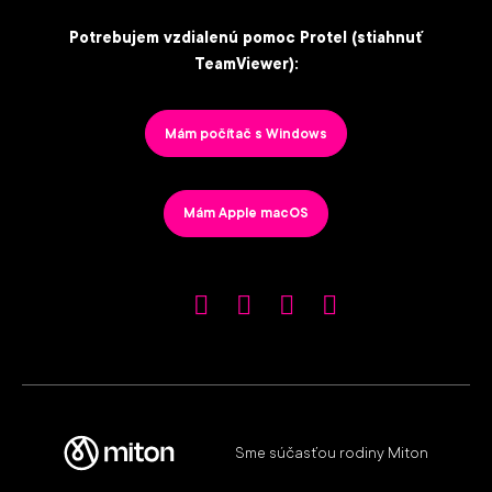
Potrebujem vzdialenú pomoc Protel (stiahnuť
TeamViewer):
Mám počítač s Windows
Mám Apple macOS
Sme súčasťou rodiny Miton