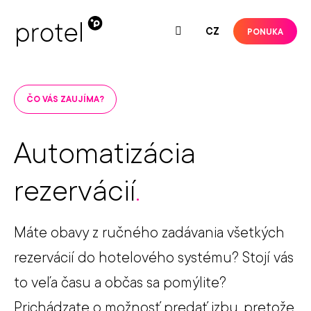
SK
CZ
PONUKA
ČO VÁS ZAUJÍMA?
Automatizácia
rezervácií
.
Máte obavy z ručného zadávania všetkých
rezervácií do hotelového systému? Stojí vás
to veľa času a občas sa pomýlite?
Prichádzate o možnosť predať izbu, pretože