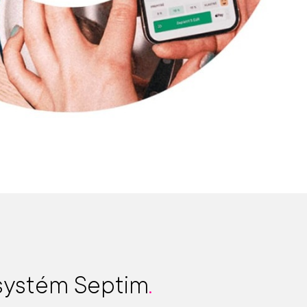
 systém Septim
.