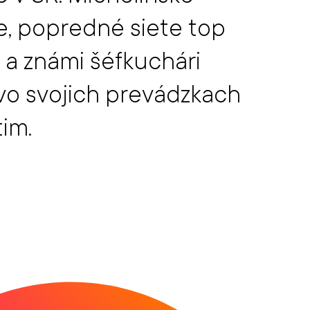
e, popredné siete top
í a známi šéfkuchári
vo svojich prevádzkach
im.