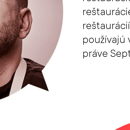
reštauráci
reštauráci
používajú 
práve Sept