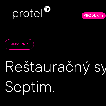
PRODUKTY
NAPOJENIE
Reštauračný s
Septim.