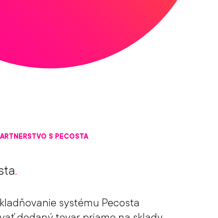
PARTNERSTVO S PECOSTA
sta
.
kladňovanie systému Pecosta
vať dodaný tovar priamo na sklady