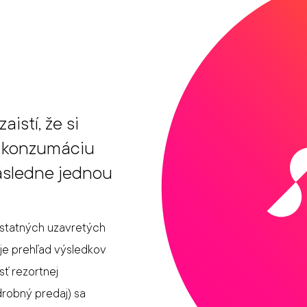
istí, že si
ť konzumáciu
následne jednou
ostatných uzavretých
uje prehľad výsledkov
sť rezortnej
drobný predaj) sa