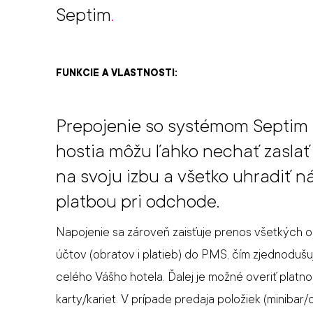
Septim
.
FUNKCIE A VLASTNOSTI:
Prepojenie so systémom Septim za
hostia môžu ľahko nechať zasla
na svoju izbu a všetko uhradiť 
platbou pri odchode.
Napojenie sa zároveň zaisťuje prenos všetkých 
účtov (obratov i platieb) do PMS, čím zjednoduš
celého Vášho hotela. Ďalej je možné overiť platno
karty/kariet. V prípade predaja položiek (minibar/