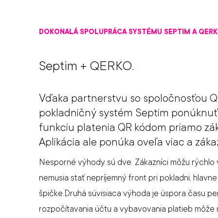
DOKONALÁ SPOLUPRÁCA SYSTÉMU SEPTIM A QER
Septim + QERKO
.
Vďaka partnerstvu so spoločnosťou 
pokladničný systém Septim ponúknu
funkciu platenia QR kódom priamo zák
Aplikácia ale ponúka oveľa viac a zákaz
Nesporné výhody sú dve. Zákazníci môžu rýchlo vy
nemusia stať nepríjemný front pri pokladni, hlavn
špičke.Druhá súvisiaca výhoda je úspora času pe
rozpočítavania účtu a vybavovania platieb môže r