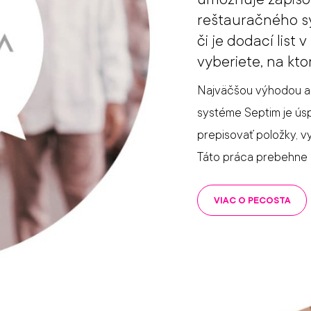
reštauračného sy
či je dodací list
vyberiete, na ktor
Najväčšou výhodou a
systéme Septim je úsp
prepisovať položky, v
Táto práca prebehne 
VIAC O PECOSTA