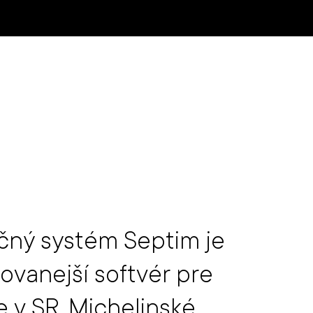
ný systém Septim je
ovanejší softvér pre
e v SR. Michelinské