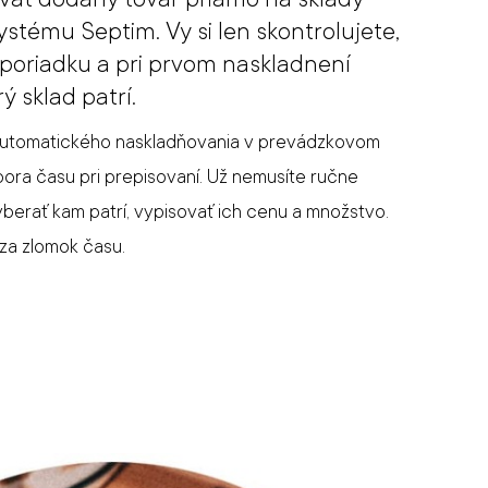
stému Septim. Vy si len skontrolujete,
 v poriadku a pri prvom naskladnení
ý sklad patrí.
utomatického naskladňovania v prevádzkovom
ora času pri prepisovaní. Už nemusíte ručne
yberať kam patrí, vypisovať ich cenu a množstvo.
za zlomok času.