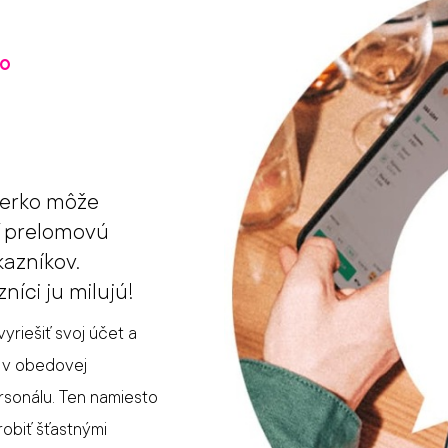
KO
Qerko môže
ť prelomovú
azníkov.
níci ju milujú!
riešiť svoj účet a
e v obedovej
rsonálu. Ten namiesto
obiť šťastnými