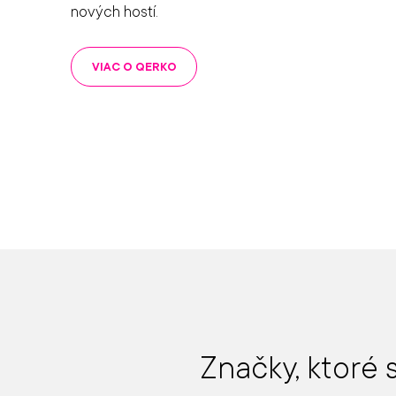
nových hostí.
VIAC O QERKO
Značky, ktoré 