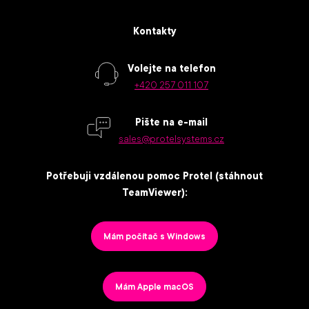
Kontakty
Volejte na telefon
+420 257 011 107
Pište na e-mail
sales@protelsystems.cz
Potřebuji vzdálenou pomoc Protel (stáhnout
TeamViewer):
Mám počítač s Windows
Mám Apple macOS