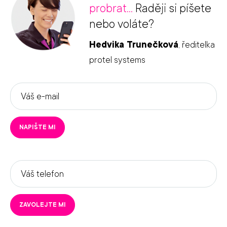
probrat...
Raději si píšete
nebo voláte?
Hedvika Trunečková
, ředitelka
protel systems
Váš
e-
mail
NAPIŠTE MI
*
Váš
telefon
*
ZAVOLEJTE MI