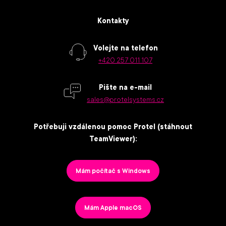
Kontakty
Volejte na telefon
+420 257 011 107
Pište na e-mail
sales@protelsystems.cz
Potřebuji vzdálenou pomoc Protel (stáhnout
TeamViewer):
Mám počítač s Windows
Mám Apple macOS