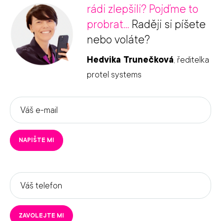
rádi zlepšili? Pojďme to
probrat...
Raději si píšete
nebo voláte?
Hedvika Trunečková
, ředitelka
protel systems
Váš
e-
mail
NAPIŠTE MI
*
Váš
telefon
*
ZAVOLEJTE MI