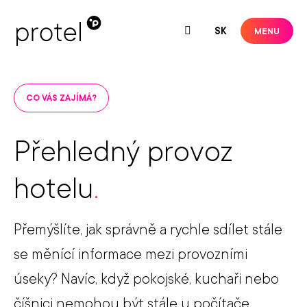
CZ
SK
MENU
CO VÁS ZAJÍMÁ?
Přehledný provoz
hotelu
.
Přemýšlíte, jak správně a rychle sdílet stále
se měnící informace mezi provozními
úseky? Navíc, když pokojské, kuchaři nebo
číšnici nemohou být stále u počítače...